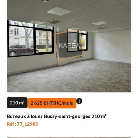
i
210 m²
2 625 € HT/HC/mois
Bureaux à louer Bussy-saint-georges 210 m²
Réf : 77_12985