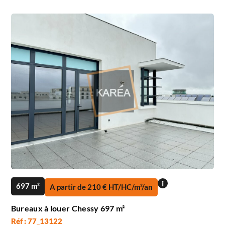
i
697 m²
A partir de 210 € HT/HC/m²/an
Bureaux à louer Chessy 697 m²
Réf : 77_13122