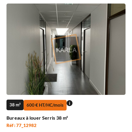
i
38 m²
600 € HT/HC/mois
Bureaux à louer Serris 38 m²
Réf : 77_12982