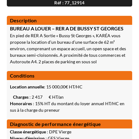
Réf : 77_12914
Description
BUREAU A LOUER – RER A DE BUSSY ST GEORGES
En pied de RER A Sortie « Bussy St Georges », KARÉA vous
propose la location d’un bureau d’une surface de 62 m²
environ, comprenant un espace accueil, un open space et des
bureaux semi-cloisonnés. A proximité de tous commerces et
Autoroute A4. 2 places de parking en sous sol
Conditions
Location annuelle
:
15 000,00
€ HT/HC
Charges
: 2 417
€ HT/an
Honoraires
: 15% HT du montant du loyer annuel HT/HC en
sus à la charge du preneur
Diagnostic de performance énergétique
Classe énergétique
: DPE Vierge
Niveau d’émission
: GES Vierge