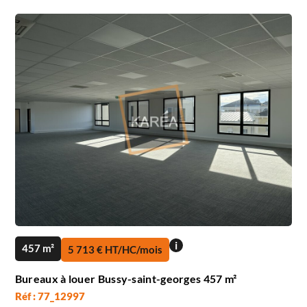
i
457 m²
5 713 € HT/HC/mois
Bureaux à louer Bussy-saint-georges 457 m²
Réf : 77_12997