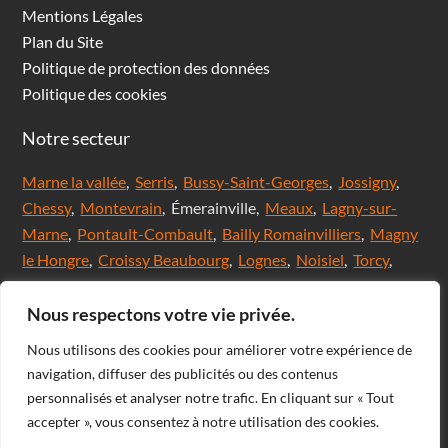
Mentions Légales
Plan du Site
Politique de protection des données
Politique des cookies
Notre secteur
Marne la vallée
,
Serris
,
Bussy-Saint-Georges
,
Jossigny
,
Chessy
,
Montevrain
, Émerainville,
Meaux
,
Lagny-sur-
Marne
,
Pontault-Combault
,
Bailly Romainvilliers
,
Magny
le Hongre
,
Croissy Beaubourg
,
Lognes
,
Noisiel
,
Torcy
,
Chanteloup en brie,
Saint Thibault des Vignes
,
Val
d'Europe
,
Coupvray
, Chalifert, Esbly, Thorigny,
Nous respectons votre vie privée.
Coutevroult, Noisy le grand, Ozoir la ferrière, Servon, Brie
Nous utilisons des cookies pour améliorer votre expérience de
comte Robert, Ferrières en Brie, Nangis, Villeneuve-Le-
navigation, diffuser des publicités ou des contenus
Comte, Meaux, Mareuil les Meaux, Nanteuil les Meaux,
personnalisés et analyser notre trafic. En cliquant sur « Tout
Roissy-En-Brie, Champs-sur-Marne, Noisiel, Chelles,
accepter », vous consentez à notre utilisation des cookies.
Courtry, Bussy-Saint-Martin, Claye Souilly