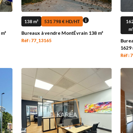
i
138 m²
531 798 € HD/HT
16
m
 m²
Bureaux à vendre MontÉvrain 138 m²
Réf : 77_13165
Burea
1629 
Réf :