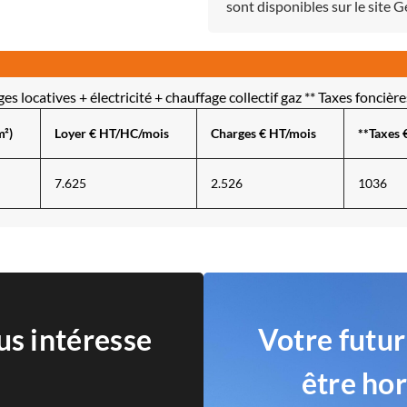
sont disponibles sur le site 
s locatives + électricité + chauffage collectif gaz ** Taxes foncièr
m²)
Loyer € HT/HC/mois
Charges € HT/mois
**Taxes 
7.625
2.526
1036
us intéresse
Votre futur
être ho