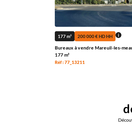
i
177 m²
200 000 € HD HH
Bureaux à vendre Mareuil-les-mea
177 m²
Réf : 77_13211
d
Découv