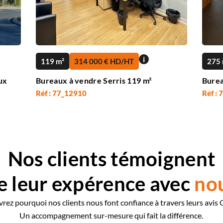
i
119 m²
314 000 € HD/HT
275 
ux
Bureaux à vendre Serris 119 m²
Burea
Réf : 77_12910
Réf :
Nos clients témoignent
e leur expérence avec
no
rez pourquoi nos clients nous font confiance à travers leurs avis 
Un accompagnement sur-mesure qui fait la différence.