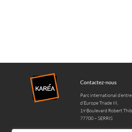
Contactez-nous
Parc international d’entre
d’Europe Triade III,
19 Boulevard Robert Thi
77700 – SERRIS
Du lundi au vendredi de 