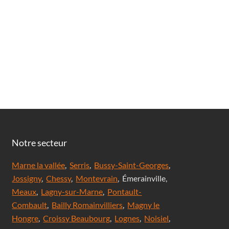
Notre secteur
Marne la vallée
,
Serris
,
Bussy-Saint-Georges
,
Jossigny
,
Chessy
,
Montevrain
, Émerainville,
Meaux
,
Lagny-sur-Marne
,
Pontault-
Combault
,
Bailly Romainvilliers
,
Magny le
Hongre
,
Croissy Beaubourg
,
Lognes
,
Noisiel
,