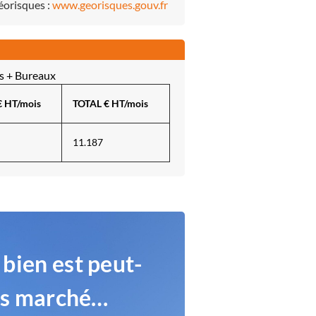
Géorisques :
www.georisques.gouv.fr
es + Bureaux
€ HT/mois
TOTAL € HT/mois
11.187
 bien est peut-
rs marché…