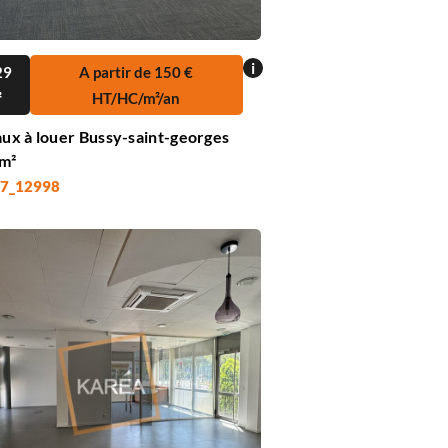
i
29
A partir de 150 €
²
HT/HC/m²/an
ux à louer Bussy-saint-georges
m²
 77_12998