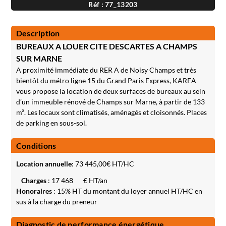
Réf : 77_13203
Description
BUREAUX A LOUER CITE DESCARTES A CHAMPS
SUR MARNE
A proximité immédiate du RER A de Noisy Champs et très
bientôt du métro ligne 15 du Grand Paris Express, KAREA
vous propose la location de deux surfaces de bureaux au sein
d’un immeuble rénové de Champs sur Marne, à partir de 133
m². Les locaux sont climatisés, aménagés et cloisonnés. Places
de parking en sous-sol.
Conditions
Location annuelle
:
73 445,00
€ HT/HC
Charges
: 17 468
€ HT/an
Honoraires
: 15% HT du montant du loyer annuel HT/HC en
sus à la charge du preneur
Diagnostic de performance énergétique