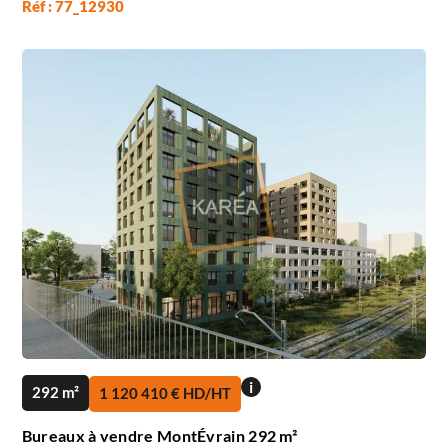
Réf : 77_12930
i
292 m²
1 120 410 € HD/HT
Bureaux à vendre MontÉvrain 292 m²