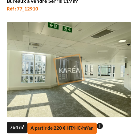
Bureaux à vendre Serris 119 m²
Réf : 77_12910
i
764 m²
A partir de 220 € HT/HC/m²/an