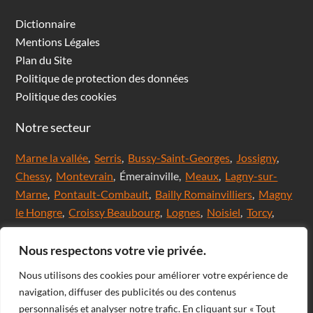
Dictionnaire
Mentions Légales
Plan du Site
Politique de protection des données
Politique des cookies
Notre secteur
Marne la vallée
,
Serris
,
Bussy-Saint-Georges
,
Jossigny
,
Chessy
,
Montevrain
, Émerainville,
Meaux
,
Lagny-sur-
Marne
,
Pontault-Combault
,
Bailly Romainvilliers
,
Magny
le Hongre
,
Croissy Beaubourg
,
Lognes
,
Noisiel
,
Torcy
,
Chanteloup en brie,
Saint Thibault des Vignes
,
Val
d'Europe
,
Coupvray
, Chalifert, Esbly, Thorigny,
Nous respectons votre vie privée.
Coutevroult, Noisy le grand, Ozoir la ferrière, Servon, Brie
Nous utilisons des cookies pour améliorer votre expérience de
comte Robert, Ferrières en Brie, Nangis, Villeneuve-Le-
navigation, diffuser des publicités ou des contenus
Comte, Meaux, Mareuil les Meaux, Nanteuil les Meaux,
personnalisés et analyser notre trafic. En cliquant sur « Tout