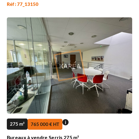
Réf : 77_13150
i
275 m²
765 000 € HT
Bureaux à vendre Serris 275 m²