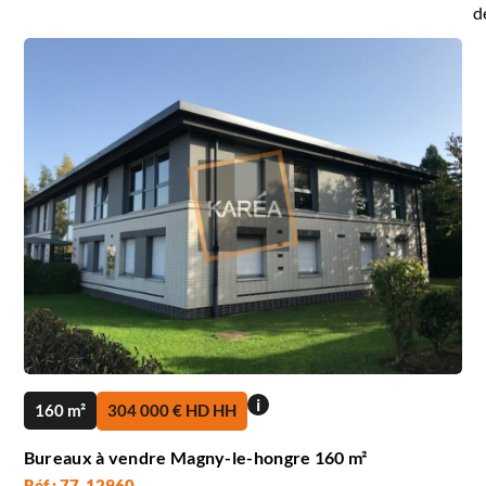
d
i
160 m²
304 000 € HD HH
Bureaux à vendre Magny-le-hongre 160 m²
Réf : 77_12960