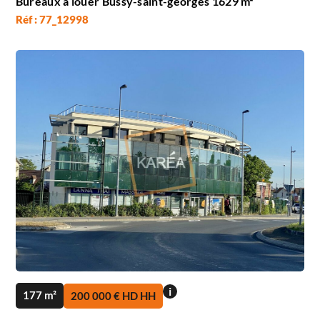
Bureaux à louer Bussy-saint-georges 1629 m²
Réf : 77_12998
i
177 m²
200 000 € HD HH