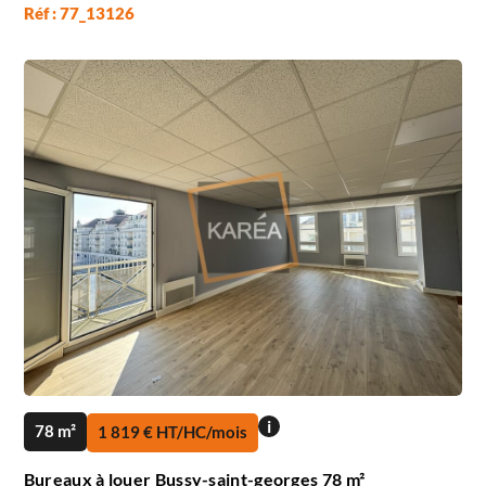
Réf : 77_13126
i
78 m²
1 819 € HT/HC/mois
Bureaux à louer Bussy-saint-georges 78 m²