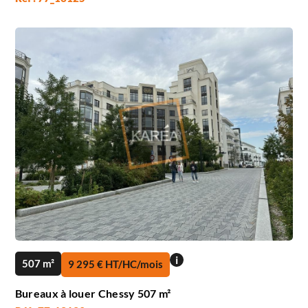
i
507 m²
9 295 € HT/HC/mois
Bureaux à louer Chessy 507 m²