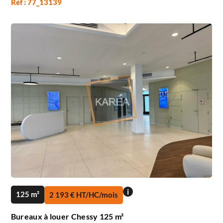
Réf : 77_13139
i
125 m²
2 193 € HT/HC/mois
Bureaux à louer Chessy 125 m²