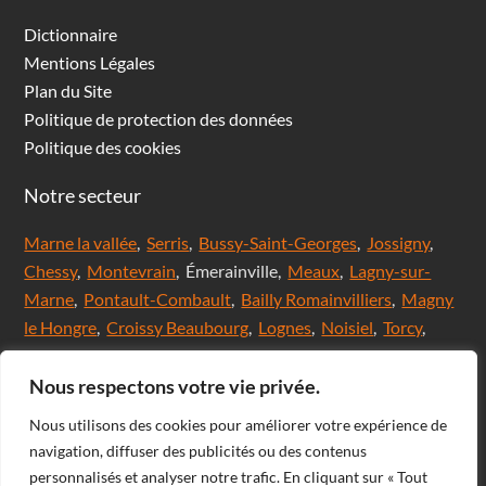
Dictionnaire
Mentions Légales
Plan du Site
Politique de protection des données
Politique des cookies
Notre secteur
Marne la vallée
,
Serris
,
Bussy-Saint-Georges
,
Jossigny
,
Chessy
,
Montevrain
, Émerainville,
Meaux
,
Lagny-sur-
Marne
,
Pontault-Combault
,
Bailly Romainvilliers
,
Magny
le Hongre
,
Croissy Beaubourg
,
Lognes
,
Noisiel
,
Torcy
,
Chanteloup en brie,
Saint Thibault des Vignes
,
Val
d'Europe
,
Coupvray
, Chalifert, Esbly, Thorigny,
Nous respectons votre vie privée.
Coutevroult, Noisy le grand, Ozoir la ferrière, Servon, Brie
Nous utilisons des cookies pour améliorer votre expérience de
comte Robert, Ferrières en Brie, Nangis, Villeneuve-Le-
navigation, diffuser des publicités ou des contenus
Comte, Meaux, Mareuil les Meaux, Nanteuil les Meaux,
personnalisés et analyser notre trafic. En cliquant sur « Tout