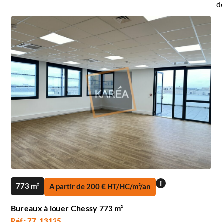
d
i
773 m²
A partir de 200 € HT/HC/m²/an
Bureaux à louer Chessy 773 m²
Réf : 77_13125