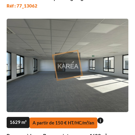
Réf : 77_13062
i
1629 m²
A partir de 150 € HT/HC/m²/an