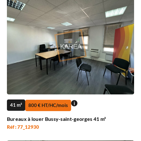
i
41 m²
800 € HT/HC/mois
Bureaux à louer Bussy-saint-georges 41 m²
Réf : 77_12930