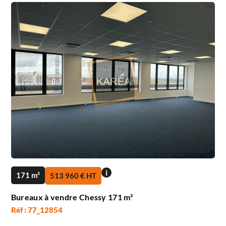
i
171 m²
513 960 € HT
Bureaux à vendre Chessy 171 m²
Réf : 77_12854