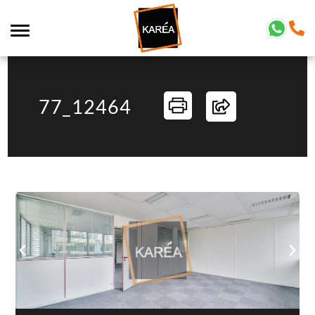
77_12464