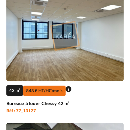
i
42 m²
848 € HT/HC/mois
Bureaux à louer Chessy 42 m²
Réf : 77_13127