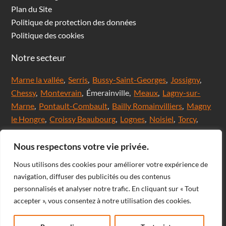
Plan du Site
Politique de protection des données
Politique des cookies
Notre secteur
Marne la vallée
,
Serris
,
Bussy-Saint-Georges
,
Jossigny
,
Chessy
,
Montevrain
, Émerainville,
Meaux
,
Lagny-sur-
Marne
,
Pontault-Combault
,
Bailly Romainvilliers
,
Magny
le Hongre
,
Croissy Beaubourg
,
Lognes
,
Noisiel
,
Torcy
,
Chanteloup en brie,
Saint Thibault des Vignes
,
Val
d'Europe
,
Coupvray
, Chalifert, Esbly, Thorigny,
Nous respectons votre vie privée.
Coutevroult, Noisy le grand, Ozoir la ferrière, Servon, Brie
Nous utilisons des cookies pour améliorer votre expérience de
comte Robert, Ferrières en Brie, Nangis, Villeneuve-Le-
navigation, diffuser des publicités ou des contenus
Comte, Meaux, Mareuil les Meaux, Nanteuil les Meaux,
personnalisés et analyser notre trafic. En cliquant sur « Tout
Roissy-En-Brie, Champs-sur-Marne, Noisiel, Chelles,
accepter », vous consentez à notre utilisation des cookies.
Courtry, Bussy-Saint-Martin, Claye Souilly