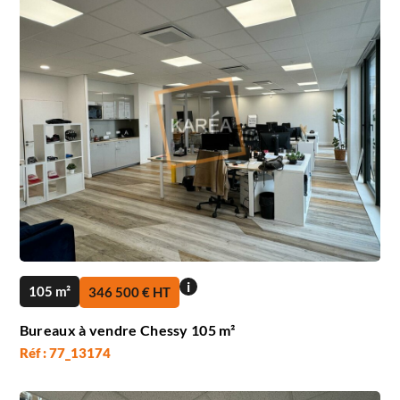
i
105 m²
346 500 € HT
Bureaux à vendre Chessy 105 m²
Réf : 77_13174