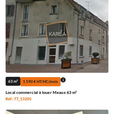
i
63 m²
1 590 € HT/HC/mois
Local commercial à louer Meaux 63 m²
Réf : 77_13205