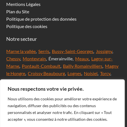
Mentions Légales
Plan du Site
Politique de protection des données
Politique des cookies
Notre secteur
Marne la vallée
,
Serris
,
Bussy-Saint-Georges
,
Jossigny
,
Chessy
,
Montevrain
, Émerainville,
Meaux
,
Lagny-sur-
Marne
,
Pontault-Combault
,
Bailly Romainvilliers
,
Magny
le Hongre
,
Croissy Beaubourg
,
Lognes
,
Noisiel
,
Torcy
,
Chanteloup en brie,
Saint Thibault des Vignes
,
Val
d'Europe
,
Coupvray
, Chalifert, Esbly, Thorigny,
Nous respectons votre vie privée.
Coutevroult, Noisy le grand, Ozoir la ferrière, Servon, Brie
Nous utilisons des cookies pour améliorer votre expérience de
comte Robert, Ferrières en Brie, Nangis, Villeneuve-Le-
navigation, diffuser des publicités ou des contenus
Comte, Meaux, Mareuil les Meaux, Nanteuil les Meaux,
personnalisés et analyser notre trafic. En cliquant sur « Tout
Roissy-En-Brie, Champs-sur-Marne, Noisiel, Chelles,
accepter », vous consentez à notre utilisation des cookies.
Courtry, Bussy-Saint-Martin, Claye Souilly