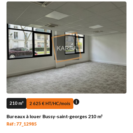
i
210 m²
2 625 € HT/HC/mois
Bureaux à louer Bussy-saint-georges 210 m²
Réf : 77_12985