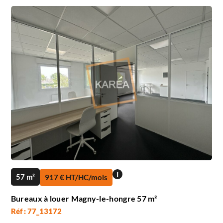
i
57 m²
917 € HT/HC/mois
Bureaux à louer Magny-le-hongre 57 m²
Réf : 77_13172