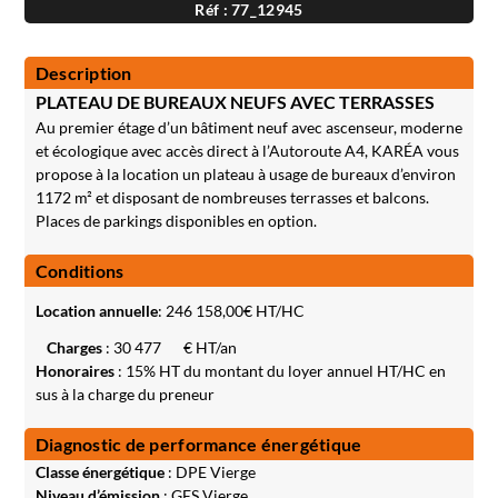
Réf : 77_12945
Description
PLATEAU DE BUREAUX NEUFS AVEC TERRASSES
Au premier étage d’un bâtiment neuf avec ascenseur, moderne
et écologique avec accès direct à l’Autoroute A4, KARÉA vous
propose à la location un plateau à usage de bureaux d’environ
1172 m² et disposant de nombreuses terrasses et balcons.
Places de parkings disponibles en option.
Conditions
Location annuelle
:
246 158,00
€ HT/HC
Charges
: 30 477
€ HT/an
Honoraires
: 15% HT du montant du loyer annuel HT/HC en
sus à la charge du preneur
Diagnostic de performance énergétique
Classe énergétique
: DPE Vierge
Niveau d’émission
: GES Vierge