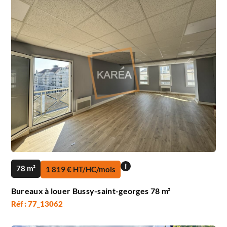
i
78 m²
1 819 € HT/HC/mois
Bureaux à louer Bussy-saint-georges 78 m²
Réf : 77_13062