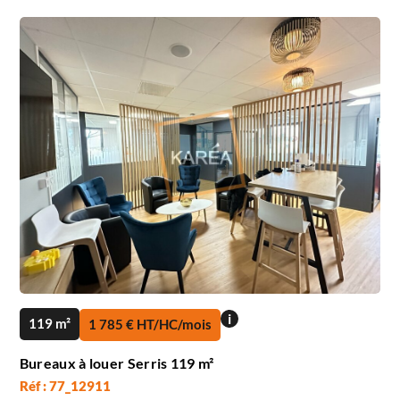
i
119 m²
1 785 € HT/HC/mois
Bureaux à louer Serris 119 m²
Réf : 77_12911