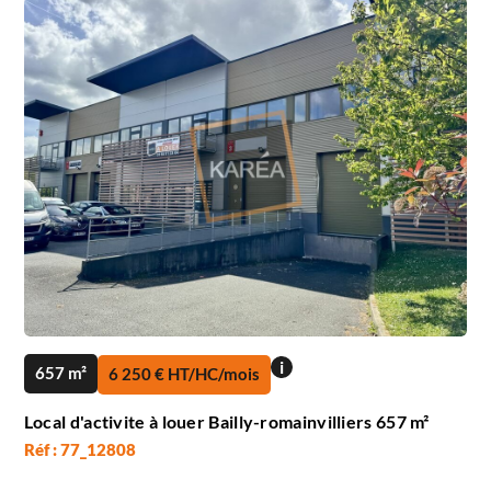
i
657 m²
6 250 € HT/HC/mois
Local d'activite à louer Bailly-romainvilliers 657 m²
Réf : 77_12808