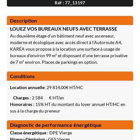
Réf : 77_13197
Description
LOUEZ VOS BUREAUX NEUFS AVEC TERRASSE
Au deuxième étage d’un bâtiment neuf avec ascenseur,
moderne et écologique avec accès direct à l’Autoroute A4,
KARÉA vous propose à la location une surface à usage de
bureaux d’environ 99 m² et disposant d’une terrasse privative
de 7 m² environ. Places de parkings en option.
Conditions
Location annuelle
:
29 814,00
€ HT/HC
Charges
: 2 584
€ HT/an
Honoraires
: 15% HT du montant du loyer annuel HT/HC en
sus à la charge du preneur
Diagnostic de performance énergétique
Classe énergétique
: DPE Vierge
Niveau d’émission
: GES Vierge