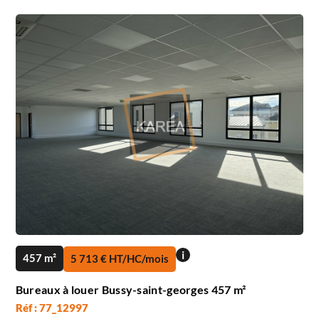
i
457 m²
5 713 € HT/HC/mois
Bureaux à louer Bussy-saint-georges 457 m²
Réf : 77_12997