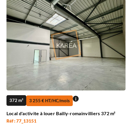
i
372 m²
3 255 € HT/HC/mois
Local d'activite à louer Bailly-romainvilliers 372 m²
Réf : 77_13151