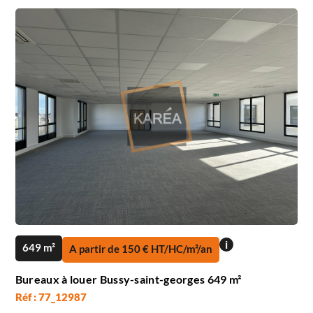
i
649 m²
A partir de 150 € HT/HC/m²/an
Bureaux à louer Bussy-saint-georges 649 m²
Réf : 77_12987