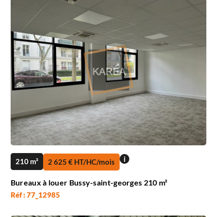
i
210 m²
2 625 € HT/HC/mois
Bureaux à louer Bussy-saint-georges 210 m²
Réf : 77_12985