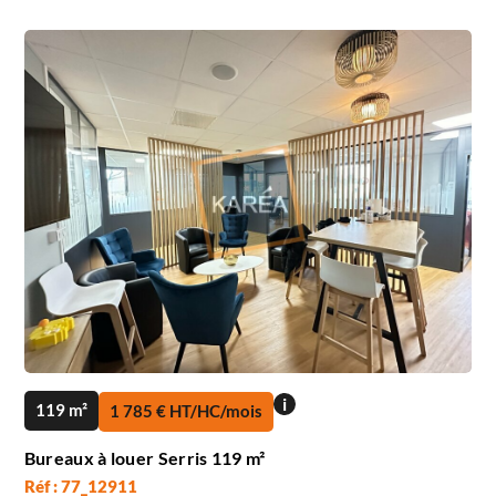
i
119 m²
1 785 € HT/HC/mois
Bureaux à louer Serris 119 m²
Réf : 77_12911