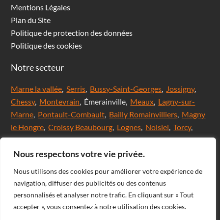
Mentions Légales
Plan du Site
Politique de protection des données
Politique des cookies
Notre secteur
Marne la vallée
,
Serris
,
Bussy-Saint-Georges
,
Jossigny
,
Chessy
,
Montevrain
, Émerainville,
Meaux
,
Lagny-sur-
Marne
,
Pontault-Combault
,
Bailly Romainvilliers
,
Magny
le Hongre
,
Croissy Beaubourg
,
Lognes
,
Noisiel
,
Torcy
,
Chanteloup en brie,
Saint Thibault des Vignes
,
Val
d'Europe
,
Coupvray
, Chalifert, Esbly, Thorigny,
Nous respectons votre vie privée.
Coutevroult, Noisy le grand, Ozoir la ferrière, Servon, Brie
Nous utilisons des cookies pour améliorer votre expérience de
comte Robert, Ferrières en Brie, Nangis, Villeneuve-Le-
navigation, diffuser des publicités ou des contenus
Comte, Meaux, Mareuil les Meaux, Nanteuil les Meaux,
personnalisés et analyser notre trafic. En cliquant sur « Tout
Roissy-En-Brie, Champs-sur-Marne, Noisiel, Chelles,
accepter », vous consentez à notre utilisation des cookies.
Courtry, Bussy-Saint-Martin, Claye Souilly