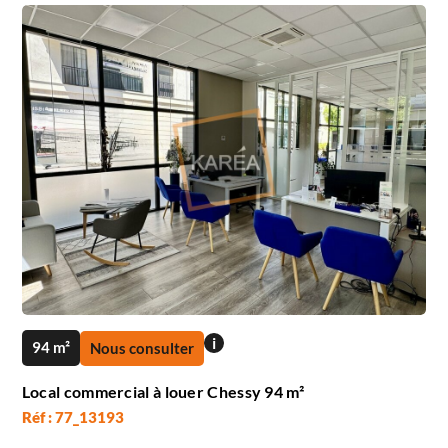
i
94 m²
Nous consulter
Local commercial à louer Chessy 94 m²
Réf : 77_13193