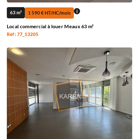
i
63 m²
1 590 € HT/HC/mois
Local commercial à louer Meaux 63 m²
Réf : 77_13205