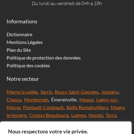
Du lundi au vendredi de 09h à 18h
Informations
Dictionnaire
Mentions Légales
Plan du Site
Politique de protection des données
Politique des cookies
Notre secteur
Marne la vallée
,
Serris
,
Bussy-Saint-Georges
,
Jossigny
,
Chessy
,
Montevrain
, Émerainville,
Meaux
,
Lagny-sur-
Marne
,
Pontault-Combault
,
Bailly Romainvilliers
,
Magny
le Hongre
,
Croissy Beaubourg
,
Lognes
,
Noisiel
,
Torcy
,
Chanteloup en brie,
Saint Thibault des Vignes
,
Val
d'Europe
,
Coupvray
, Chalifert, Esbly, Thorigny,
Nous respectons votre vie privée.