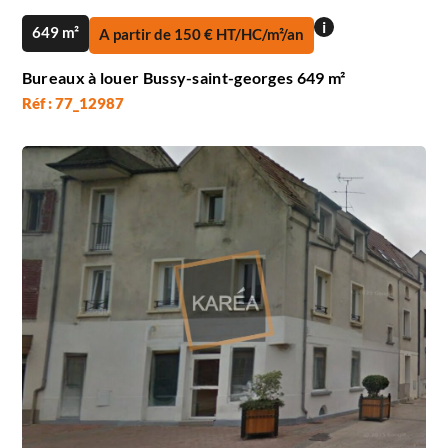
i
649 m²
A partir de 150 € HT/HC/m²/an
Bureaux à louer Bussy-saint-georges 649 m²
Réf : 77_12987