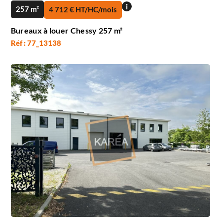
i
257 m²
4 712 € HT/HC/mois
Bureaux à louer Chessy 257 m²
Réf : 77_13138