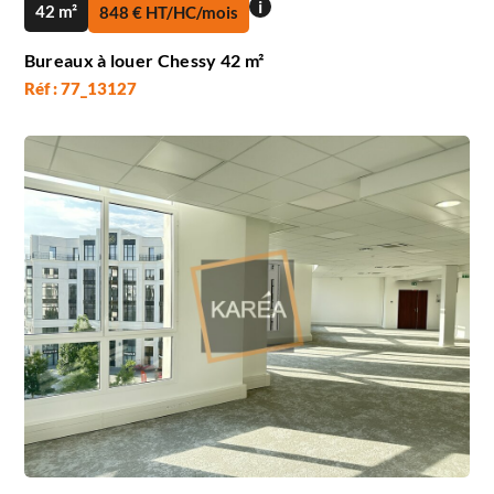
i
42 m²
848 € HT/HC/mois
Bureaux à louer Chessy 42 m²
Réf : 77_13127