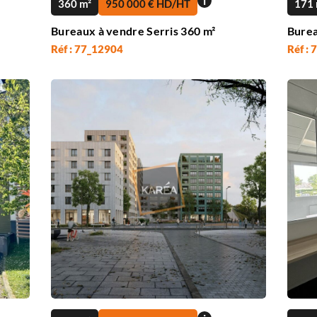
i
360 m²
950 000 € HD/HT
171 
Bureaux à vendre Serris 360 m²
Burea
Réf : 77_12904
Réf :