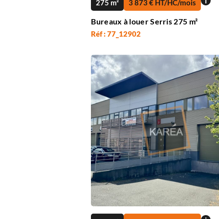
i
275 m²
3 873 € HT/HC/mois
Bureaux à louer Serris 275 m²
Réf : 77_12902