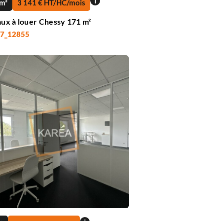
i
m²
3 141 € HT/HC/mois
ux à louer Chessy 171 m²
 77_12855