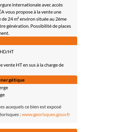
gure internationale avec accès
ÉA vous propose à la vente une
e de 24 m² environ située au 2ème
re génération. Possibilité de places
ment.
 HD/HT
e vente HT en sus à la charge de
énergétique
erge
rge
ues auxquels ce bien est exposé
Géorisques :
www.georisques.gouv.fr