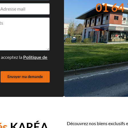
01 64 
s acceptez la
Politique de
Envoyer ma demande
és
KARÉA
Découvrez nos biens exclusifs e