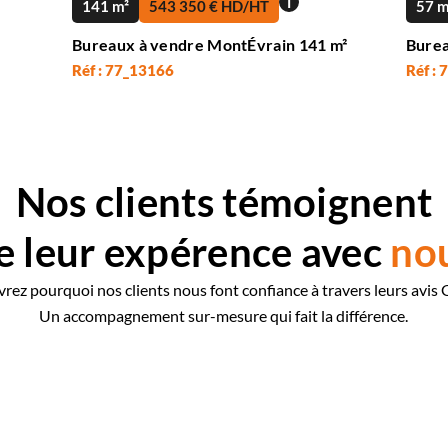
i
141 m²
543 350 € HD/HT
57 m
Bureaux à vendre MontÉvrain 141 m²
Burea
Réf : 77_13166
Réf :
Nos clients témoignent
e leur expérence avec
no
rez pourquoi nos clients nous font confiance à travers leurs avis 
Un accompagnement sur-mesure qui fait la différence.