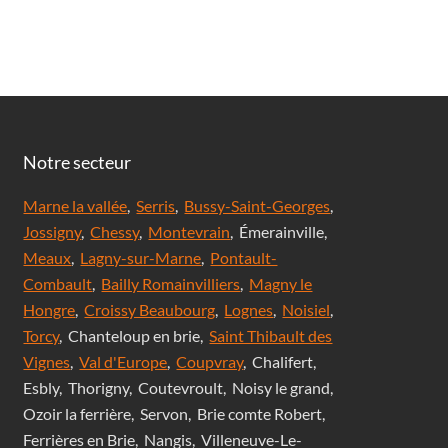
Notre secteur
Marne la vallée
,
Serris
,
Bussy-Saint-Georges
,
Jossigny
,
Chessy
,
Montevrain
, Émerainville,
Meaux
,
Lagny-sur-Marne
,
Pontault-
Combault
,
Bailly Romainvilliers
,
Magny le
Hongre
,
Croissy Beaubourg
,
Lognes
,
Noisiel
,
Torcy
, Chanteloup en brie,
Saint Thibault des
Vignes
,
Val d'Europe
,
Coupvray
, Chalifert,
Esbly, Thorigny, Coutevroult, Noisy le grand,
Ozoir la ferrière, Servon, Brie comte Robert,
Ferrières en Brie, Nangis, Villeneuve-Le-