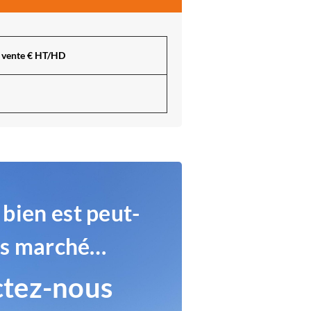
e vente € HT/HD
 bien est peut-
rs marché…
tez-nous