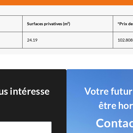
Surfaces privatives (m²)
*Prix d
24.19
102.808
us intéresse
Votre futur
être ho
Contac