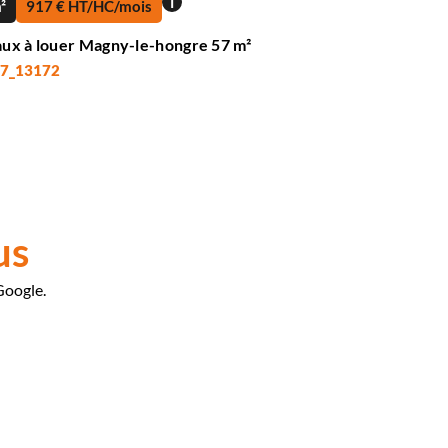
i
²
917 € HT/HC/mois
ux à louer Magny-le-hongre 57 m²
 77_13172
us
Google.