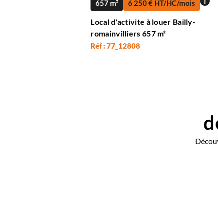
i
657 m²
6 250 € HT/HC/mois
Local d'activite à louer Bailly-
romainvilliers 657 m²
Réf : 77_12808
d
Découv