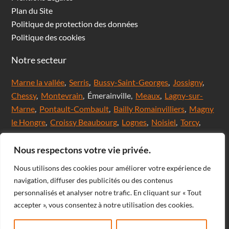
Plan du Site
Politique de protection des données
Politique des cookies
Notre secteur
Marne la vallée
,
Serris
,
Bussy-Saint-Georges
,
Jossigny
,
Chessy
,
Montevrain
, Émerainville,
Meaux
,
Lagny-sur-
Marne
,
Pontault-Combault
,
Bailly Romainvilliers
,
Magny
le Hongre
,
Croissy Beaubourg
,
Lognes
,
Noisiel
,
Torcy
,
Chanteloup en brie,
Saint Thibault des Vignes
,
Val
d'Europe
,
Coupvray
, Chalifert, Esbly, Thorigny,
Nous respectons votre vie privée.
Coutevroult, Noisy le grand, Ozoir la ferrière, Servon, Brie
Nous utilisons des cookies pour améliorer votre expérience de
comte Robert, Ferrières en Brie, Nangis, Villeneuve-Le-
navigation, diffuser des publicités ou des contenus
Comte, Meaux, Mareuil les Meaux, Nanteuil les Meaux,
personnalisés et analyser notre trafic. En cliquant sur « Tout
Roissy-En-Brie, Champs-sur-Marne, Noisiel, Chelles,
accepter », vous consentez à notre utilisation des cookies.
Courtry, Bussy-Saint-Martin, Claye Souilly