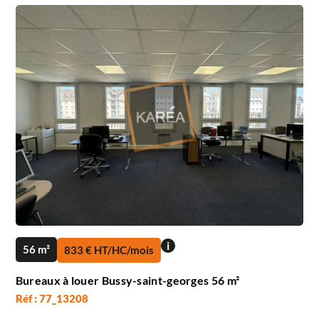
i
56 m²
833 € HT/HC/mois
Bureaux à louer Bussy-saint-georges 56 m²
Réf : 77_13208