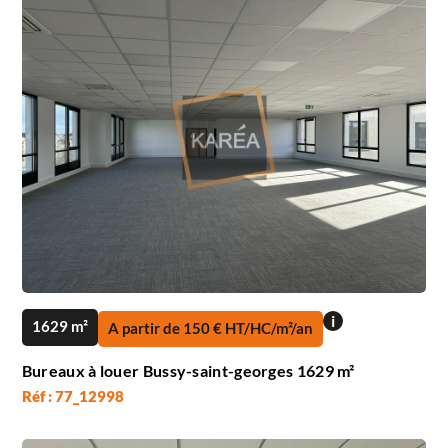
i
1629 m²
A partir de 150 € HT/HC/m²/an
Bureaux à louer Bussy-saint-georges 1629 m²
Réf : 77_12998