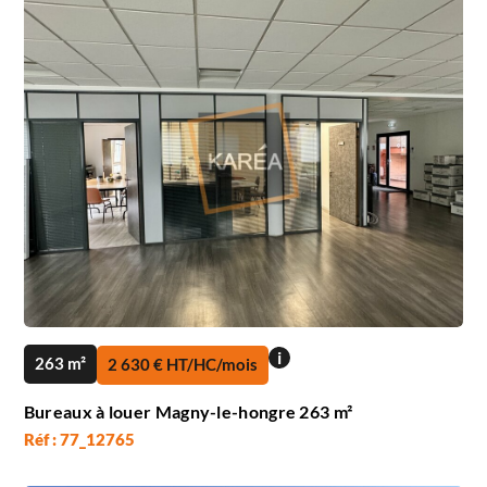
i
263 m²
2 630 € HT/HC/mois
Bureaux à louer Magny-le-hongre 263 m²
Réf : 77_12765