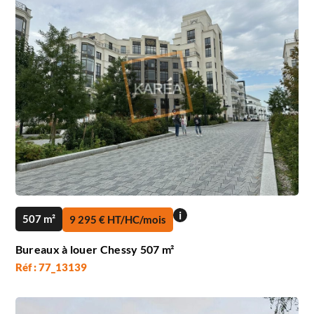
i
507 m²
9 295 € HT/HC/mois
Bureaux à louer Chessy 507 m²
Réf : 77_13139