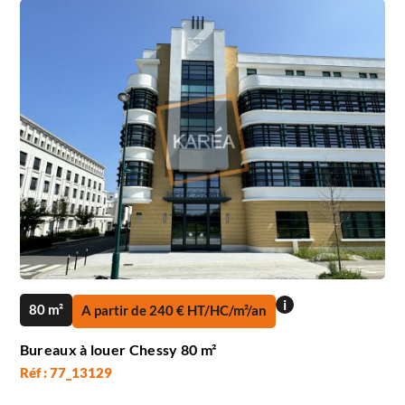
i
80 m²
A partir de 240 € HT/HC/m²/an
Bureaux à louer Chessy 80 m²
Réf : 77_13129