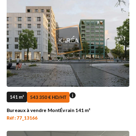
i
141 m²
543 350 € HD/HT
Bureaux à vendre MontÉvrain 141 m²
Réf : 77_13166