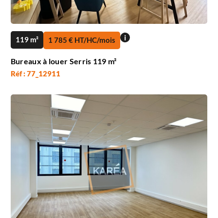
i
119 m²
1 785 € HT/HC/mois
Bureaux à louer Serris 119 m²
Réf : 77_12911