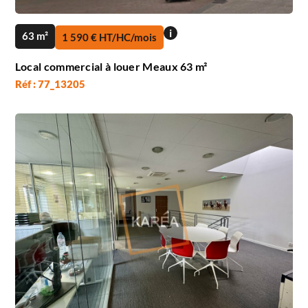
i
63 m²
1 590 € HT/HC/mois
Local commercial à louer Meaux 63 m²
Réf : 77_13205