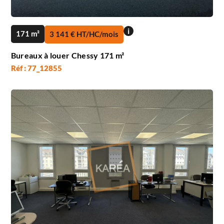
i
171 m²
3 141 € HT/HC/mois
Bureaux à louer Chessy 171 m²
Réf : 77_12855