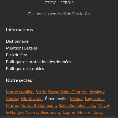
77700 – SERRIS
Du lundi au vendredi de 09h à 18h
Informations
Dictionnaire
Mentions Légales
Plan du Site
Politique de protection des données
Politique des cookies
Notre secteur
Marne la vallée
,
Serris
,
Bussy-Saint-Georges
,
Jossigny
,
Chessy
,
Montevrain
, Émerainville,
Meaux
,
Lagny-sur-
Marne
,
Pontault-Combault
,
Bailly Romainvilliers
,
Magny
le Hongre
,
Croissy Beaubourg
,
Lognes
,
Noisiel
,
Torcy
,