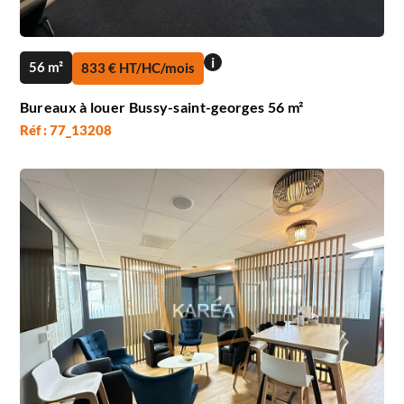
i
56 m²
833 € HT/HC/mois
Bureaux à louer Bussy-saint-georges 56 m²
Réf : 77_13208