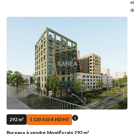
e
d
i
292 m²
1 120 410 € HD/HT
Bureaux à vendre MontÉvrain 292 m²