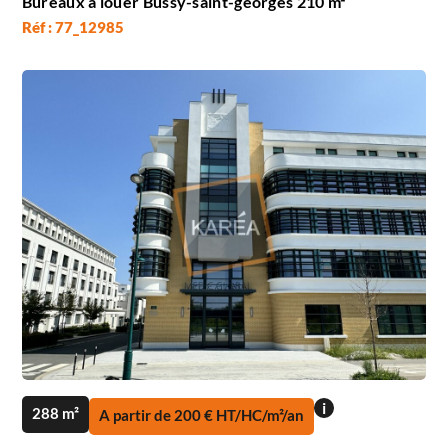
Bureaux à louer Bussy-saint-georges 210 m²
Réf : 77_12985
i
288 m²
A partir de 200 € HT/HC/m²/an