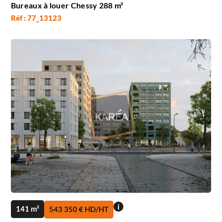
Bureaux à louer Chessy 288 m²
Réf : 77_13123
i
141 m²
543 350 € HD/HT