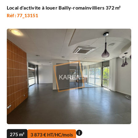
Local d'activite à louer Bailly-romainvilliers 372 m²
Réf : 77_13151
i
275 m²
3 873 € HT/HC/mois