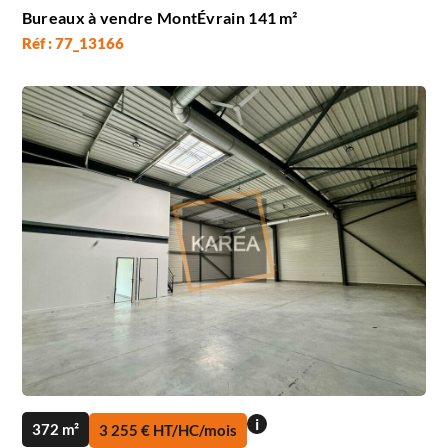
Bureaux à vendre MontÉvrain 141 m²
Réf : 77_13166
i
372 m²
3 255 € HT/HC/mois