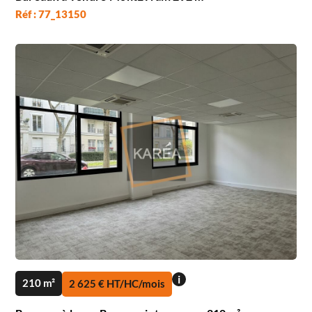
Réf : 77_13150
i
210 m²
2 625 € HT/HC/mois