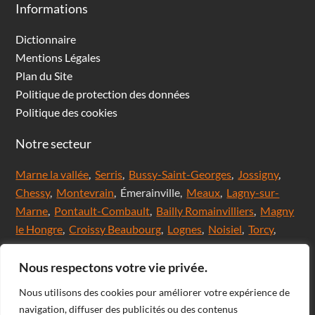
Informations
Dictionnaire
Mentions Légales
Plan du Site
Politique de protection des données
Politique des cookies
Notre secteur
Marne la vallée
,
Serris
,
Bussy-Saint-Georges
,
Jossigny
,
Chessy
,
Montevrain
, Émerainville,
Meaux
,
Lagny-sur-
Marne
,
Pontault-Combault
,
Bailly Romainvilliers
,
Magny
le Hongre
,
Croissy Beaubourg
,
Lognes
,
Noisiel
,
Torcy
,
Chanteloup en brie,
Saint Thibault des Vignes
,
Val
d'Europe
,
Coupvray
, Chalifert, Esbly, Thorigny,
Nous respectons votre vie privée.
Coutevroult, Noisy le grand, Ozoir la ferrière, Servon, Brie
Nous utilisons des cookies pour améliorer votre expérience de
comte Robert, Ferrières en Brie, Nangis, Villeneuve-Le-
navigation, diffuser des publicités ou des contenus