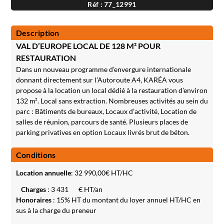
Réf : 77_12991
Description
VAL D’EUROPE LOCAL DE 128 M² POUR
RESTAURATION
Dans un nouveau programme d’envergure internationale
donnant directement sur l’Autoroute A4, KARÉA vous
propose à la location un local dédié à la restauration d’environ
132 m². Local sans extraction. Nombreuses activités au sein du
parc : Bâtiments de bureaux, Locaux d’activité, Location de
salles de réunion, parcours de santé. Plusieurs places de
parking privatives en option Locaux livrés brut de béton.
Conditions
Location annuelle
:
32 990,00
€ HT/HC
Charges
: 3 431
€ HT/an
Honoraires
: 15% HT du montant du loyer annuel HT/HC en
sus à la charge du preneur