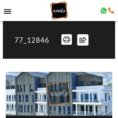
77_12846