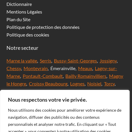
Dictionnaire
Mentions Légales
Plan du Site
Politique de protection des données
Politique des cookies
Notre secteur
Marne la vallée
,
Serris
,
Bussy-Saint-Georges
,
Jossigny
,
Chessy
,
Montevrain
, Émerainville,
Meaux
,
Lagny-sur-
Marne
,
Pontault-Combault
,
Bailly Romainvilliers
,
Magny
le Hongre
,
Croissy Beaubourg
,
Lognes
,
Noisiel
,
Torcy
,
Chanteloup en brie,
Saint Thibault des Vignes
,
Val
d'Europe
,
Coupvray
, Chalifert, Esbly, Thorigny,
Nous respectons votre vie privée.
Coutevroult, Noisy le grand, Ozoir la ferrière, Servon, Brie
Nous utilisons des cookies pour améliorer votre expérience de
comte Robert, Ferrières en Brie, Nangis, Villeneuve-Le-
navigation, diffuser des publicités ou des contenus
Comte, Meaux, Mareuil les Meaux, Nanteuil les Meaux,
personnalisés et analyser notre trafic. En cliquant sur « Tout
Roissy-En-Brie, Champs-sur-Marne, Noisiel, Chelles,
accepter », vous consentez à notre utilisation des cookies.