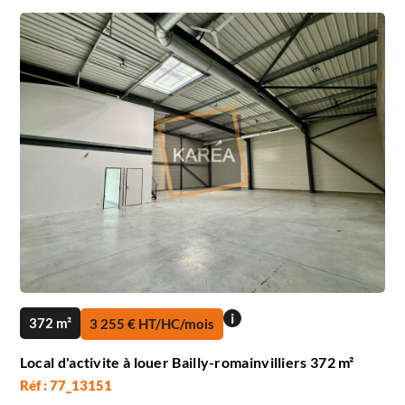
i
372 m²
3 255 € HT/HC/mois
Local d'activite à louer Bailly-romainvilliers 372 m²
Réf : 77_13151