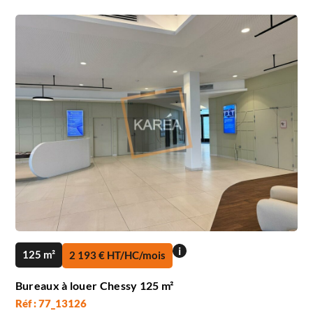
i
125 m²
2 193 € HT/HC/mois
Bureaux à louer Chessy 125 m²
Réf : 77_13126