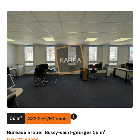
i
56 m²
833 € HT/HC/mois
Bureaux à louer Bussy-saint-georges 56 m²
Réf : 77_13208