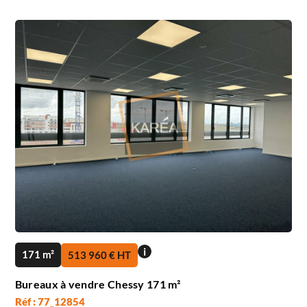
i
171 m²
513 960 € HT
Bureaux à vendre Chessy 171 m²
Réf : 77_12854