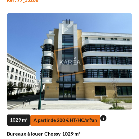
i
1029 m²
A partir de 200 € HT/HC/m²/an
Bureaux à louer Chessy 1029 m²