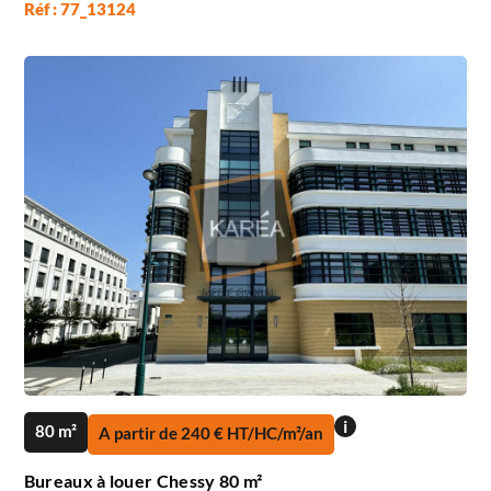
Réf : 77_13124
i
80 m²
A partir de 240 € HT/HC/m²/an
Bureaux à louer Chessy 80 m²