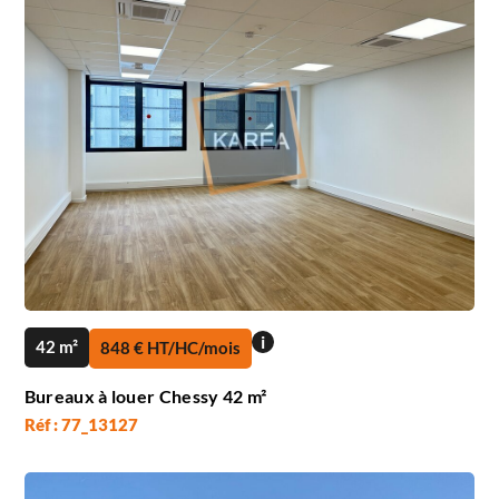
i
42 m²
848 € HT/HC/mois
Bureaux à louer Chessy 42 m²
Réf : 77_13127