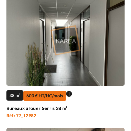
i
38 m²
600 € HT/HC/mois
Bureaux à louer Serris 38 m²
Réf : 77_12982