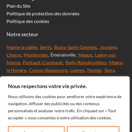
Plan du Site
Politique de protection des données
Politique des cookies
Notre secteur
Marne la vallée
,
Serris
,
Bussy-Saint-Georges
,
Jossigny
,
Chessy
,
Montevrain
, Émerainville,
Meaux
,
Lagny-sur-
Marne
,
Pontault-Combault
,
Bailly Romainvilliers
,
Magny
le Hongre
,
Croissy Beaubourg
,
Lognes
,
Noisiel
,
Torcy
,
Chanteloup en brie,
Saint Thibault des Vignes
,
Val
d'Europe
,
Coupvray
, Chalifert, Esbly, Thorigny,
Nous respectons votre vie privée.
Coutevroult, Noisy le grand, Ozoir la ferrière, Servon, Brie
Nous utilisons des cookies pour améliorer votre expérience de
comte Robert, Ferrières en Brie, Nangis, Villeneuve-Le-
navigation, diffuser des publicités ou des contenus
Comte, Meaux, Mareuil les Meaux, Nanteuil les Meaux,
personnalisés et analyser notre trafic. En cliquant sur « Tout
Roissy-En-Brie, Champs-sur-Marne, Noisiel, Chelles,
accepter », vous consentez à notre utilisation des cookies.
Courtry, Bussy-Saint-Martin, Claye Souilly