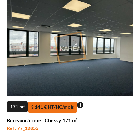
i
171 m²
3 141 € HT/HC/mois
Bureaux à louer Chessy 171 m²
Réf : 77_12855