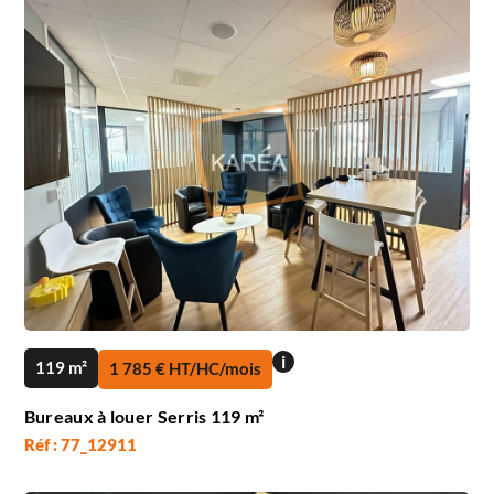
i
119 m²
1 785 € HT/HC/mois
Bureaux à louer Serris 119 m²
Réf : 77_12911