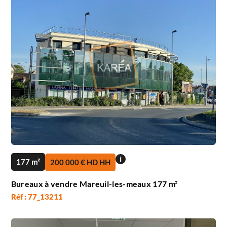
i
177 m²
200 000 € HD HH
Bureaux à vendre Mareuil-les-meaux 177 m²
Réf : 77_13211