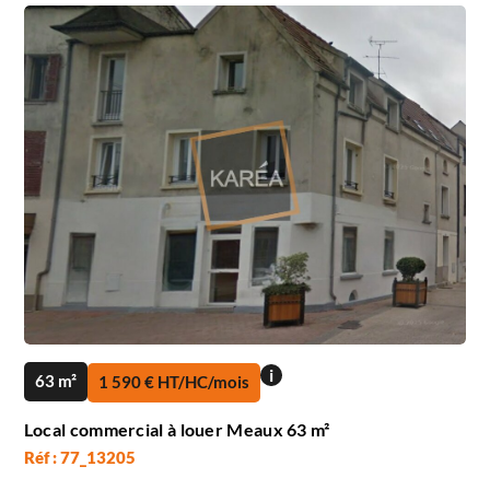
i
63 m²
1 590 € HT/HC/mois
Local commercial à louer Meaux 63 m²
Réf : 77_13205