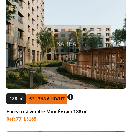
i
138 m²
531 798 € HD/HT
Bureaux à vendre MontÉvrain 138 m²
Réf : 77_13165