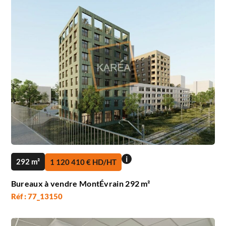
i
292 m²
1 120 410 € HD/HT
Bureaux à vendre MontÉvrain 292 m²
Réf : 77_13150