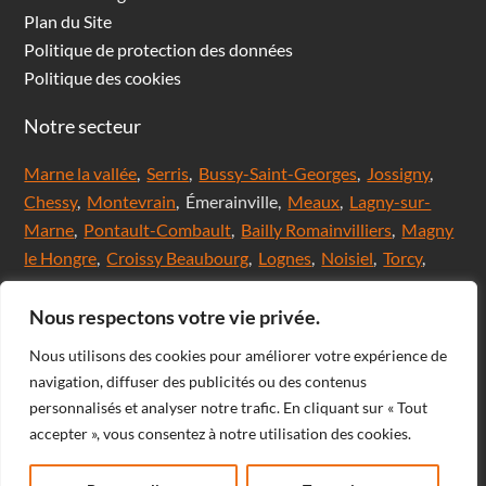
Plan du Site
Politique de protection des données
Politique des cookies
Notre secteur
Marne la vallée
,
Serris
,
Bussy-Saint-Georges
,
Jossigny
,
Chessy
,
Montevrain
, Émerainville,
Meaux
,
Lagny-sur-
Marne
,
Pontault-Combault
,
Bailly Romainvilliers
,
Magny
le Hongre
,
Croissy Beaubourg
,
Lognes
,
Noisiel
,
Torcy
,
Chanteloup en brie,
Saint Thibault des Vignes
,
Val
d'Europe
,
Coupvray
, Chalifert, Esbly, Thorigny,
Nous respectons votre vie privée.
Coutevroult, Noisy le grand, Ozoir la ferrière, Servon, Brie
Nous utilisons des cookies pour améliorer votre expérience de
comte Robert, Ferrières en Brie, Nangis, Villeneuve-Le-
navigation, diffuser des publicités ou des contenus
Comte, Meaux, Mareuil les Meaux, Nanteuil les Meaux,
personnalisés et analyser notre trafic. En cliquant sur « Tout
Roissy-En-Brie, Champs-sur-Marne, Noisiel, Chelles,
accepter », vous consentez à notre utilisation des cookies.
Courtry, Bussy-Saint-Martin, Claye Souilly