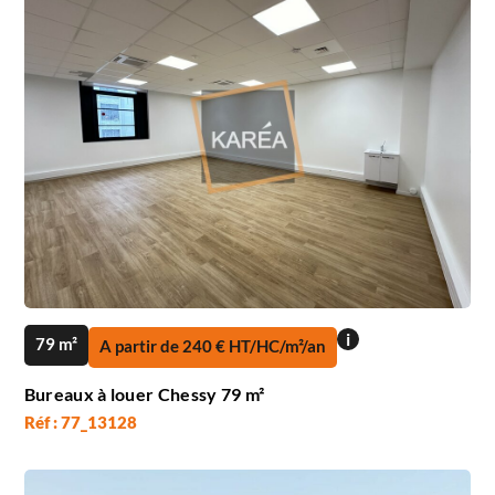
i
79 m²
A partir de 240 € HT/HC/m²/an
Bureaux à louer Chessy 79 m²
Réf : 77_13128