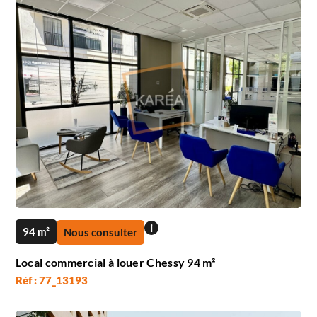
i
94 m²
Nous consulter
Local commercial à louer Chessy 94 m²
Réf : 77_13193