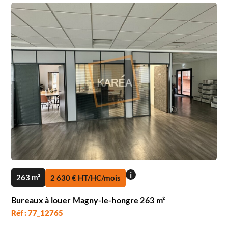
i
263 m²
2 630 € HT/HC/mois
Bureaux à louer Magny-le-hongre 263 m²
Réf : 77_12765