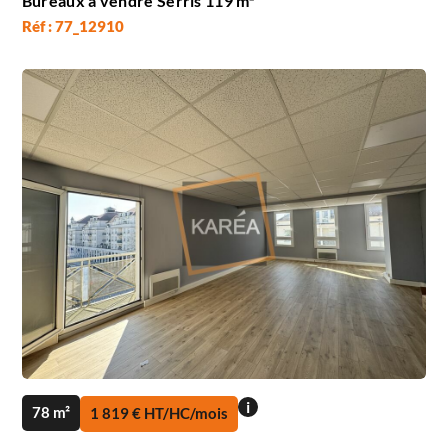
Bureaux à vendre Serris 119 m²
Réf : 77_12910
i
78 m²
1 819 € HT/HC/mois