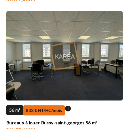
i
56 m²
833 € HT/HC/mois
Bureaux à louer Bussy-saint-georges 56 m²