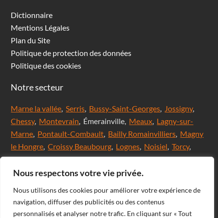
Dictionnaire
Mentions Légales
Plan du Site
Politique de protection des données
Politique des cookies
Notre secteur
Marne la vallée
,
Serris
,
Bussy-Saint-Georges
,
Jossigny
,
Chessy
,
Montevrain
, Émerainville,
Meaux
,
Lagny-sur-
Marne
,
Pontault-Combault
,
Bailly Romainvilliers
,
Magny
le Hongre
,
Croissy Beaubourg
,
Lognes
,
Noisiel
,
Torcy
,
Chanteloup en brie,
Saint Thibault des Vignes
,
Val
d'Europe
,
Coupvray
, Chalifert, Esbly, Thorigny,
Nous respectons votre vie privée.
Coutevroult, Noisy le grand, Ozoir la ferrière, Servon, Brie
Nous utilisons des cookies pour améliorer votre expérience de
comte Robert, Ferrières en Brie, Nangis, Villeneuve-Le-
navigation, diffuser des publicités ou des contenus
Comte, Meaux, Mareuil les Meaux, Nanteuil les Meaux,
personnalisés et analyser notre trafic. En cliquant sur « Tout