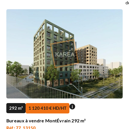
d
i
292 m²
1 120 410 € HD/HT
Bureaux à vendre MontÉvrain 292 m²
Réf : 77_13150