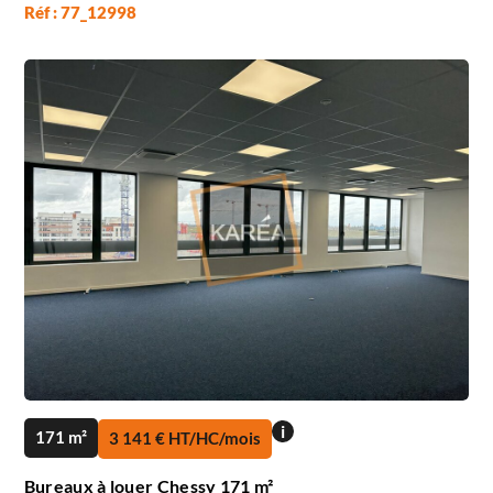
Réf : 77_12998
i
171 m²
3 141 € HT/HC/mois
Bureaux à louer Chessy 171 m²