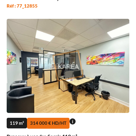
Réf : 77_12855
i
119 m²
314 000 € HD/HT