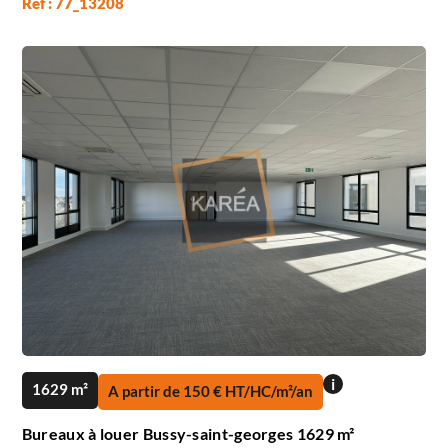
Réf : 77_13208
i
1629 m²
A partir de 150 € HT/HC/m²/an
Bureaux à louer Bussy-saint-georges 1629 m²