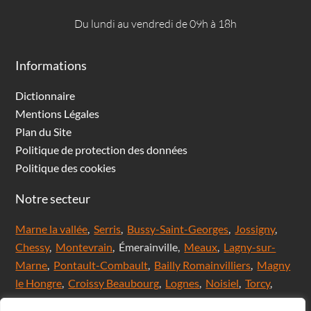
Du lundi au vendredi de 09h à 18h
Informations
Dictionnaire
Mentions Légales
Plan du Site
Politique de protection des données
Politique des cookies
Notre secteur
Marne la vallée
,
Serris
,
Bussy-Saint-Georges
,
Jossigny
,
Chessy
,
Montevrain
, Émerainville,
Meaux
,
Lagny-sur-
Marne
,
Pontault-Combault
,
Bailly Romainvilliers
,
Magny
le Hongre
,
Croissy Beaubourg
,
Lognes
,
Noisiel
,
Torcy
,
Chanteloup en brie,
Saint Thibault des Vignes
,
Val