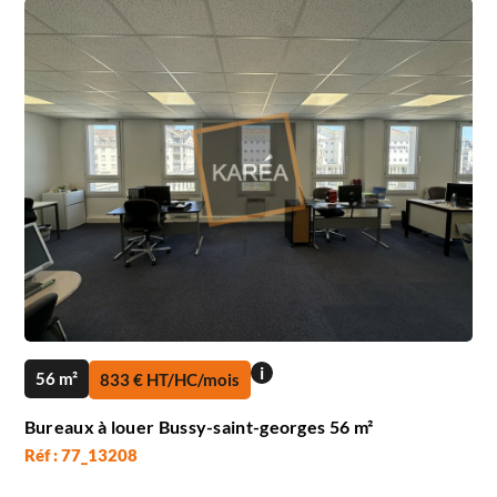
i
56 m²
833 € HT/HC/mois
Bureaux à louer Bussy-saint-georges 56 m²
Réf : 77_13208