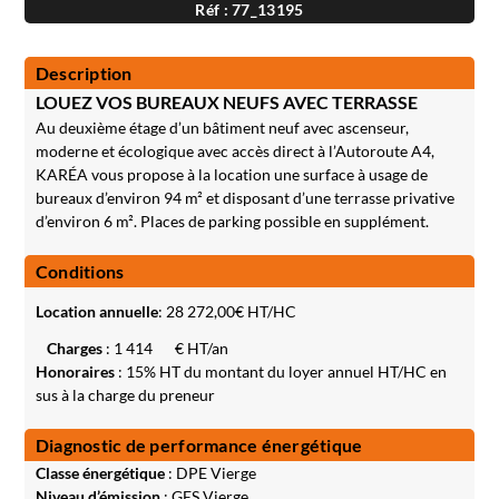
Réf : 77_13195
Description
LOUEZ VOS BUREAUX NEUFS AVEC TERRASSE
Au deuxième étage d’un bâtiment neuf avec ascenseur,
moderne et écologique avec accès direct à l’Autoroute A4,
KARÉA vous propose à la location une surface à usage de
bureaux d’environ 94 m² et disposant d’une terrasse privative
d’environ 6 m². Places de parking possible en supplément.
Conditions
Location annuelle
:
28 272,00
€ HT/HC
Charges
: 1 414
€ HT/an
Honoraires
: 15% HT du montant du loyer annuel HT/HC en
sus à la charge du preneur
Diagnostic de performance énergétique
Classe énergétique
: DPE Vierge
Niveau d’émission
: GES Vierge