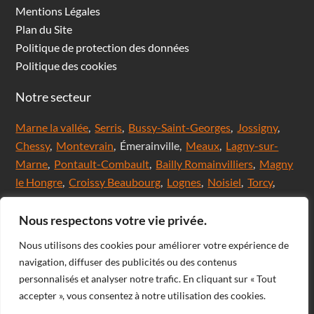
Mentions Légales
Plan du Site
Politique de protection des données
Politique des cookies
Notre secteur
Marne la vallée
,
Serris
,
Bussy-Saint-Georges
,
Jossigny
,
Chessy
,
Montevrain
, Émerainville,
Meaux
,
Lagny-sur-
Marne
,
Pontault-Combault
,
Bailly Romainvilliers
,
Magny
le Hongre
,
Croissy Beaubourg
,
Lognes
,
Noisiel
,
Torcy
,
Chanteloup en brie,
Saint Thibault des Vignes
,
Val
d'Europe
,
Coupvray
, Chalifert, Esbly, Thorigny,
Nous respectons votre vie privée.
Coutevroult, Noisy le grand, Ozoir la ferrière, Servon, Brie
Nous utilisons des cookies pour améliorer votre expérience de
comte Robert, Ferrières en Brie, Nangis, Villeneuve-Le-
navigation, diffuser des publicités ou des contenus
Comte, Meaux, Mareuil les Meaux, Nanteuil les Meaux,
personnalisés et analyser notre trafic. En cliquant sur « Tout
Roissy-En-Brie, Champs-sur-Marne, Noisiel, Chelles,
accepter », vous consentez à notre utilisation des cookies.
Courtry, Bussy-Saint-Martin, Claye Souilly