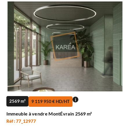
i
2569 m²
9 119 950 € HD/HT
Immeuble à vendre MontÉvrain 2569 m²
Réf : 77_12977