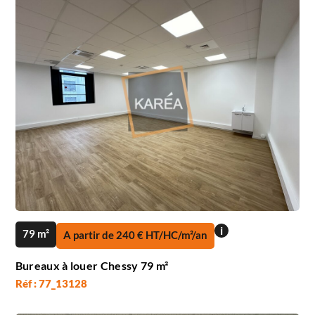
i
79 m²
A partir de 240 € HT/HC/m²/an
Bureaux à louer Chessy 79 m²
Réf : 77_13128