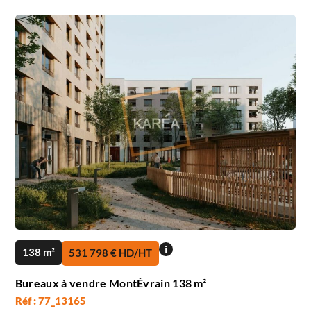
i
138 m²
531 798 € HD/HT
Bureaux à vendre MontÉvrain 138 m²
Réf : 77_13165