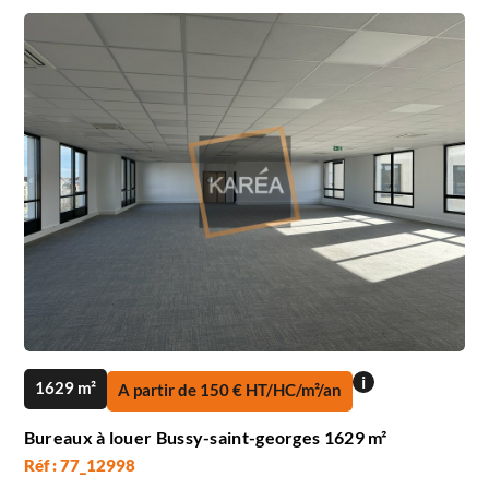
i
1629 m²
A partir de 150 € HT/HC/m²/an
Bureaux à louer Bussy-saint-georges 1629 m²
Réf : 77_12998