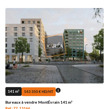
i
141 m²
543 350 € HD/HT
Bureaux à vendre MontÉvrain 141 m²
Réf : 77_13166