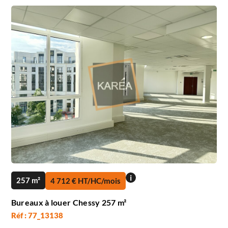
i
257 m²
4 712 € HT/HC/mois
Bureaux à louer Chessy 257 m²
Réf : 77_13138