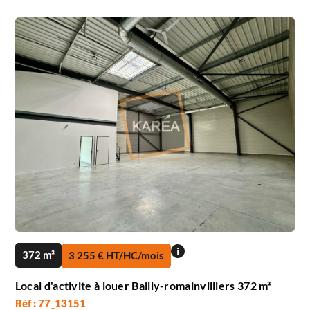
i
372 m²
3 255 € HT/HC/mois
Local d'activite à louer Bailly-romainvilliers 372 m²
Réf : 77_13151