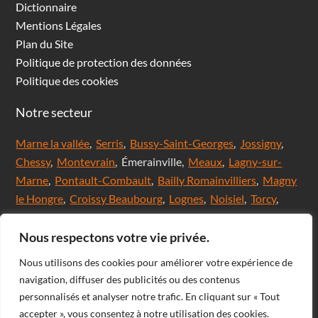
Dictionnaire
Mentions Légales
Plan du Site
Politique de protection des données
Politique des cookies
Notre secteur
Marne la vallée
,
Serris
,
Bussy-Saint-Georges
,
Jossigny
,
Chessy
,
Montevrain
, Émerainville,
Meaux
,
Lagny-sur-
Marne
,
Pontault-Combault
,
Bailly Romainvilliers
,
Magny
le Hongre
,
Croissy Beaubourg
,
Lognes
,
Noisiel
,
Torcy
,
Chanteloup en brie,
Saint Thibault des Vignes
,
Val
d'Europe
,
Coupvray
, Chalifert, Esbly, Thorigny,
Nous respectons votre vie privée.
Coutevroult, Noisy le grand, Ozoir la ferrière, Servon, Brie
Nous utilisons des cookies pour améliorer votre expérience de
comte Robert, Ferrières en Brie, Nangis, Villeneuve-Le-
navigation, diffuser des publicités ou des contenus
Comte, Meaux, Mareuil les Meaux, Nanteuil les Meaux,
personnalisés et analyser notre trafic. En cliquant sur « Tout
Roissy-En-Brie, Champs-sur-Marne, Noisiel, Chelles,
accepter », vous consentez à notre utilisation des cookies.