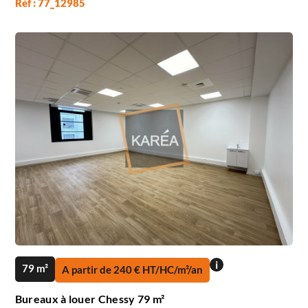
Réf : 77_12985
i
79 m²
A partir de 240 € HT/HC/m²/an
Bureaux à louer Chessy 79 m²