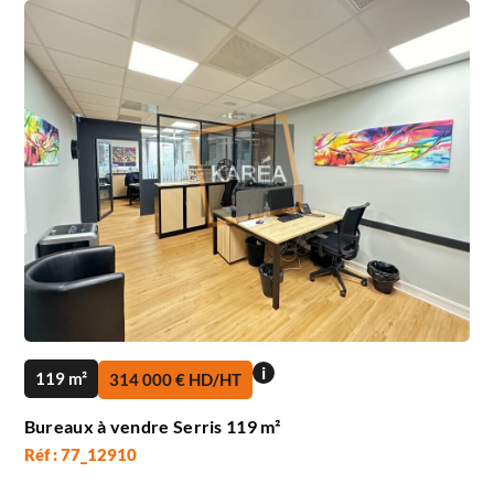
i
119 m²
314 000 € HD/HT
Bureaux à vendre Serris 119 m²
Réf : 77_12910