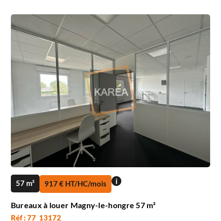
i
57 m²
917 € HT/HC/mois
Bureaux à louer Magny-le-hongre 57 m²
Réf : 77_13172