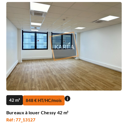
i
42 m²
848 € HT/HC/mois
Bureaux à louer Chessy 42 m²
Réf : 77_13127