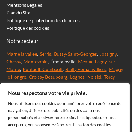
Mentions Légales
Plan du Site
Politique de protection des données
Politique des cookies
Notre secteur
Marne la vallée
,
Serris
,
Bussy-Saint-Georges
,
Jossigny
,
Chessy
,
Montevrain
, Émerainville,
Meaux
,
Lagny-sur-
Marne
,
Pontault-Combault
,
Bailly Romainvilliers
,
Magny
le Hongre
,
Croissy Beaubourg
,
Lognes
,
Noisiel
,
Torcy
,
Chanteloup en brie,
Saint Thibault des Vignes
,
Val
d'Europe
,
Coupvray
, Chalifert, Esbly, Thorigny,
Nous respectons votre vie privée.
Coutevroult, Noisy le grand, Ozoir la ferrière, Servon, Brie
Nous utilisons des cookies pour améliorer votre expérience de
comte Robert, Ferrières en Brie, Nangis, Villeneuve-Le-
navigation, diffuser des publicités ou des contenus
Comte, Meaux, Mareuil les Meaux, Nanteuil les Meaux,
personnalisés et analyser notre trafic. En cliquant sur « Tout
Roissy-En-Brie, Champs-sur-Marne, Noisiel, Chelles,
accepter », vous consentez à notre utilisation des cookies.
Courtry, Bussy-Saint-Martin, Claye Souilly