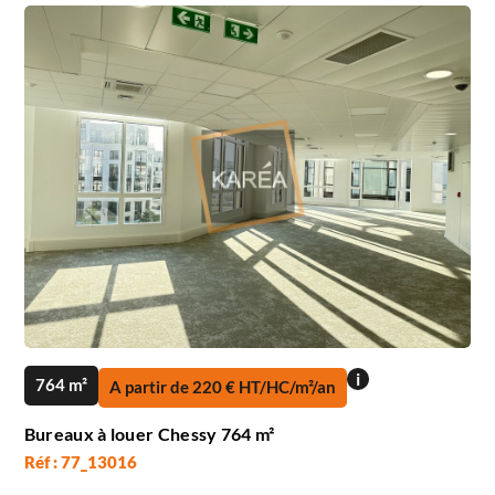
i
764 m²
A partir de 220 € HT/HC/m²/an
Bureaux à louer Chessy 764 m²
Réf : 77_13016