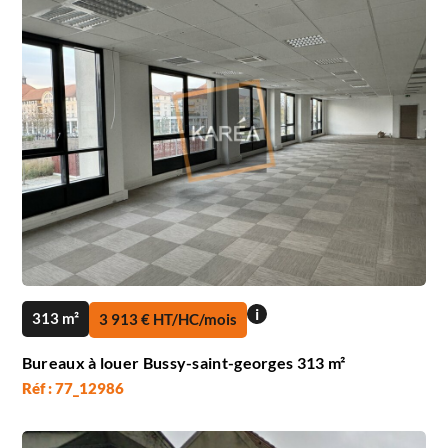
i
313 m²
3 913 € HT/HC/mois
Bureaux à louer Bussy-saint-georges 313 m²
Réf : 77_12986