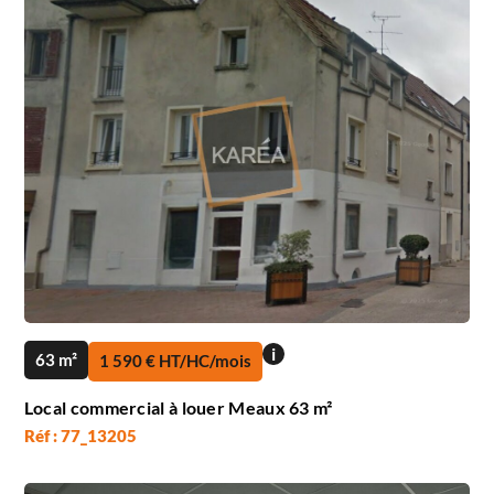
i
63 m²
1 590 € HT/HC/mois
Local commercial à louer Meaux 63 m²
Réf : 77_13205