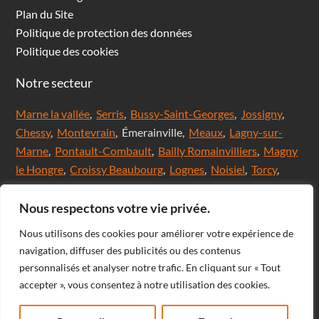
Plan du Site
Politique de protection des données
Politique des cookies
Notre secteur
Marne la vallée
,
Serris
,
Bussy-Saint-Georges
,
Jossigny
,
Chessy
,
Montevrain
, Émerainville,
Meaux
,
Lagny-sur-
Marne
,
Pontault-Combault
,
Bailly Romainvilliers
,
Magny
le Hongre
,
Croissy Beaubourg
,
Lognes
,
Noisiel
,
Torcy
,
Chanteloup en brie,
Saint Thibault des Vignes
,
Val
d'Europe
,
Coupvray
, Chalifert, Esbly, Thorigny,
Nous respectons votre vie privée.
Coutevroult, Noisy le grand, Ozoir la ferrière, Servon, Brie
Nous utilisons des cookies pour améliorer votre expérience de
comte Robert, Ferrières en Brie, Nangis, Villeneuve-Le-
navigation, diffuser des publicités ou des contenus
Comte, Meaux, Mareuil les Meaux, Nanteuil les Meaux,
personnalisés et analyser notre trafic. En cliquant sur « Tout
Roissy-En-Brie, Champs-sur-Marne, Noisiel, Chelles,
accepter », vous consentez à notre utilisation des cookies.
Courtry, Bussy-Saint-Martin, Claye Souilly