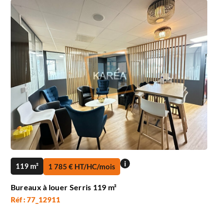
i
119 m²
1 785 € HT/HC/mois
Bureaux à louer Serris 119 m²
Réf : 77_12911