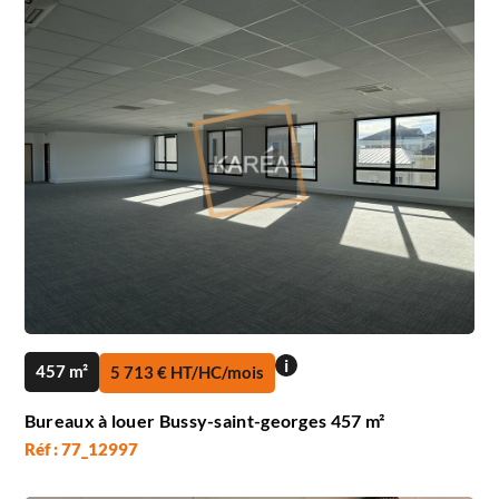
i
457 m²
5 713 € HT/HC/mois
Bureaux à louer Bussy-saint-georges 457 m²
Réf : 77_12997