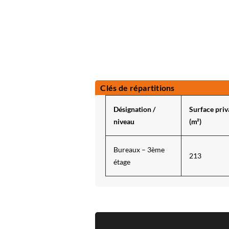
Clés de répartitions
Désignation /
Surface priv
niveau
(m²)
Bureaux – 3ème
213
étage