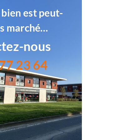
 bien est peut-
rs marché…
tez-nous
77 23 64