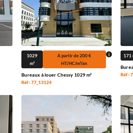
i
1029
A partir de 200 €
171 
m²
HT/HC/m²/an
Burea
Bureaux à louer Chessy 1029 m²
Réf :
Réf : 77_13124