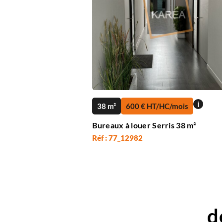
i
38 m²
600 € HT/HC/mois
Bureaux à louer Serris 38 m²
Réf : 77_12982
d