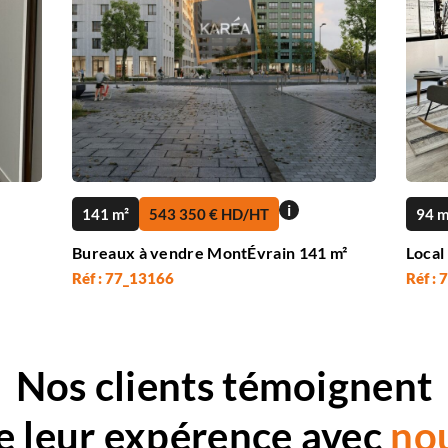
i
141 m²
543 350 € HD/HT
94 m
Bureaux à vendre MontÉvrain 141 m²
Local
Réf : 77_13166
Réf :
Nos clients témoignent
e leur expérence avec
no