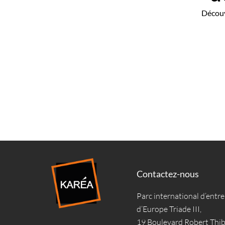
Découv
Contactez-nous
Parc international d’entre
d’Europe Triade III,
19 Boulevard Robert Thi