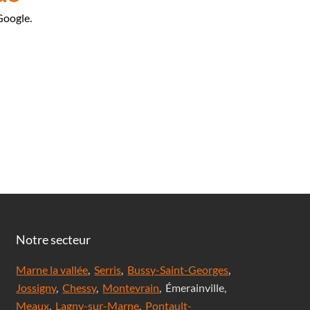
Google.
Notre secteur
Marne la vallée
,
Serris
,
Bussy-Saint-Georges
,
Jossigny
,
Chessy
,
Montevrain
, Émerainville,
Meaux
,
Lagny-sur-Marne
,
Pontault-