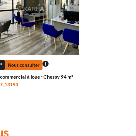
i
²
Nous consulter
 commercial à louer Chessy 94 m²
 77_13193
us