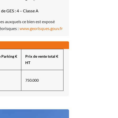
 de GES : 4 – Classe A
ues auxquels ce bien est exposé
Géorisques :
www.georisques.gouv.fr
e Parking €
Prix de vente total €
HT
750.000