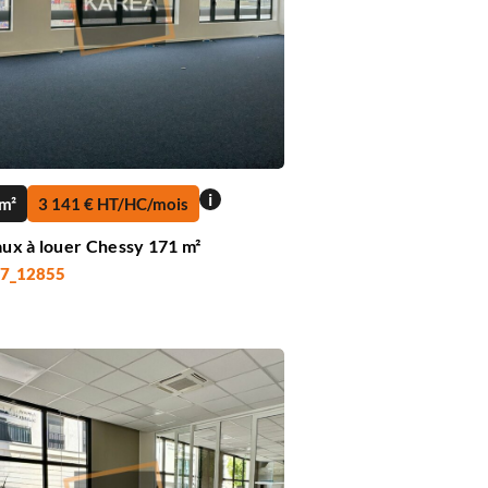
i
m²
3 141 € HT/HC/mois
ux à louer Chessy 171 m²
 77_12855