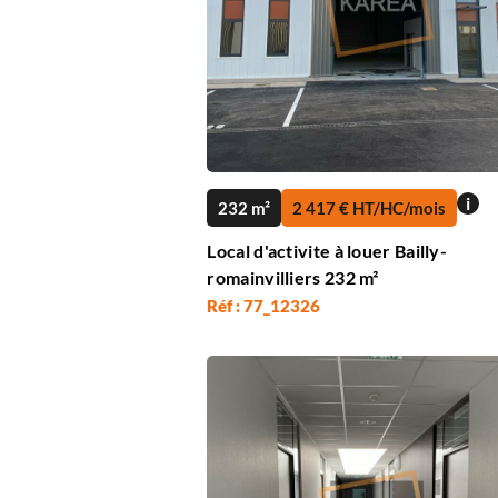
i
232 m²
2 417 € HT/HC/mois
Local d'activite à louer Bailly-
romainvilliers 232 m²
Réf : 77_12326