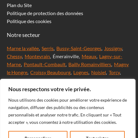
Plan du Site
Politique de protection des données
Politique des cookies
Notre secteur
Marne la vallée
,
Serris
,
Bussy-Saint-Georges
,
Jossigny
,
Chessy
,
Montevrain
, Émerainville,
Meaux
,
Lagny-sur-
Marne
,
Pontault-Combault
,
Bailly Romainvilliers
,
Magny
le Hongre
,
Croissy Beaubourg
,
Lognes
,
Noisiel
,
Torcy
,
Chanteloup en brie,
Saint Thibault des Vignes
,
Val
d'Europe
,
Coupvray
, Chalifert, Esbly, Thorigny,
Nous respectons votre vie privée.
Coutevroult, Noisy le grand, Ozoir la ferrière, Servon, Brie
Nous utilisons des cookies pour améliorer votre expérience de
comte Robert, Ferrières en Brie, Nangis, Villeneuve-Le-
navigation, diffuser des publicités ou des contenus
Comte, Meaux, Mareuil les Meaux, Nanteuil les Meaux,
personnalisés et analyser notre trafic. En cliquant sur « Tout
Roissy-En-Brie, Champs-sur-Marne, Noisiel, Chelles,
accepter », vous consentez à notre utilisation des cookies.
Courtry, Bussy-Saint-Martin, Claye Souilly